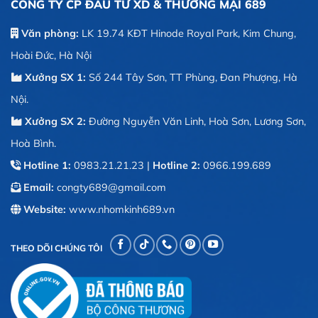
CÔNG TY CP ĐẦU TƯ XD & THƯƠNG MẠI 689
Văn phòng:
LK 19.74 KĐT Hinode Royal Park, Kim Chung,
Hoài Đức, Hà Nội
Xưởng SX 1:
Số 244 Tây Sơn, TT Phùng, Đan Phượng, Hà
Nội.
Xưởng SX 2:
Đường Nguyễn Văn Linh, Hoà Sơn, Lương Sơn,
Hoà Bình.
Hotline 1:
0983.21.21.23
|
Hotline 2:
0966.199.689
Email:
congty689@gmail.com
Website:
www.nhomkinh689.vn
THEO DÕI CHÚNG TÔI