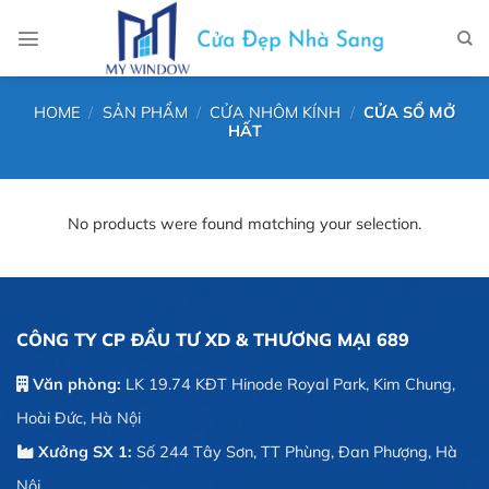
Chuyển
đến
nội
dung
HOME
/
SẢN PHẨM
/
CỬA NHÔM KÍNH
/
CỬA SỔ MỞ
HẤT
No products were found matching your selection.
CÔNG TY CP ĐẦU TƯ XD & THƯƠNG MẠI 689
Văn phòng:
LK 19.74 KĐT Hinode Royal Park, Kim Chung,
Hoài Đức, Hà Nội
Xưởng SX 1:
Số 244 Tây Sơn, TT Phùng, Đan Phượng, Hà
Nội.