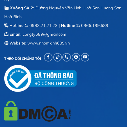
Xưởng SX 2:
Đường Nguyễn Văn Linh, Hoà Sơn, Lương Sơn,
Hoà Bình.
Hotline 1:
0983.21.21.23
|
Hotline 2:
0966.199.689
Email:
congty689@gmail.com
Website:
www.nhomkinh689.vn
THEO DÕI CHÚNG TÔI