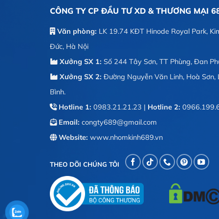
CÔNG TY CP ĐẦU TƯ XD & THƯƠNG MẠI 6
Văn phòng:
LK 19.74 KĐT Hinode Royal Park, Ki
Đức, Hà Nội
Xưởng SX 1:
Số 244 Tây Sơn, TT Phùng, Đan Phư
Xưởng SX 2:
Đường Nguyễn Văn Linh, Hoà Sơn, 
Bình.
Hotline 1:
0983.21.21.23
|
Hotline 2:
0966.199.
Email:
congty689@gmail.com
Website:
www.nhomkinh689.vn
THEO DÕI CHÚNG TÔI