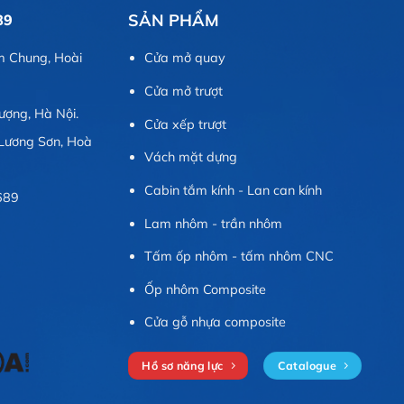
SẢN PHẨM
89
m Chung, Hoài
Cửa mở quay
Cửa mở trượt
ợng, Hà Nội.
Cửa xếp trượt
Lương Sơn, Hoà
Vách mặt dựng
Cabin tắm kính - Lan can kính
689
Lam nhôm - trần nhôm
Tấm ốp nhôm - tấm nhôm CNC
Ốp nhôm Composite
Cửa gỗ nhựa composite
Hồ sơ năng lực
Catalogue