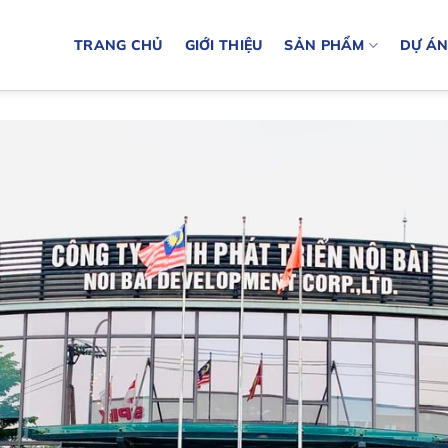
TRANG CHỦ
GIỚI THIỆU
SẢN PHẨM
DỰ Á